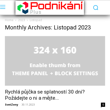
Podnikání
Plus
Home
2023
Listopad
Monthly Archives: Listopad 2023
Rychlá půjčka se splatností 30 dní?
Požádejte o ni a mějte...
SvetZeny
-
30.11.2023
0