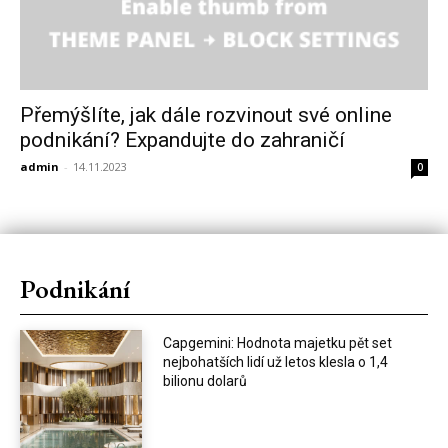
Přemýšlíte, jak dále rozvinout své online
podnikání? Expandujte do zahraničí
admin
-
14.11.2023
0
Podnikání
Capgemini: Hodnota majetku pět set
nejbohatších lidí už letos klesla o 1,4
bilionu dolarů