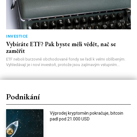
INVESTICE
Vybíráte ETF? Pak byste měli vědět, nač se
zaměřit
ETF neboli burzovně obchodované fondy se řadí k velmi oblíbeným.
Vyhledávají je i noví investoři, protože jsou zajímavým vstupním...
Podnikání
Výprodej kryptoměn pokračuje, bitcoin
padl pod 21.000 USD