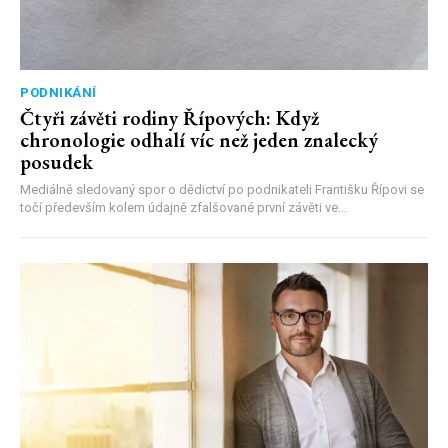
PODNIKÁNÍ
Čtyři závěti rodiny Řípových: Když
chronologie odhalí víc než jeden znalecký
posudek
Mediálně sledovaný spor o dědictví po podnikateli Františku Řípovi se
točí především kolem údajně zfalšované první závěti ve...