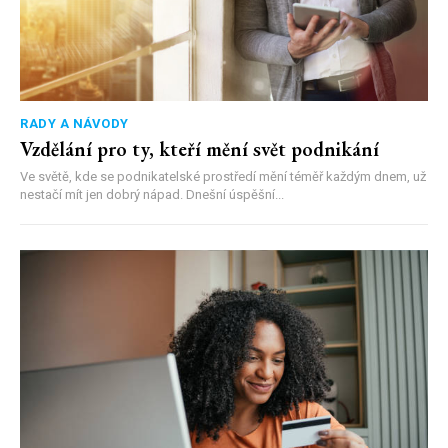
RADY A NÁVODY
Vzdělání pro ty, kteří mění svět podnikání
Ve světě, kde se podnikatelské prostředí mění téměř každým dnem, už
nestačí mít jen dobrý nápad. Dnešní úspěšní...