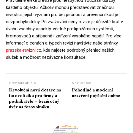
Pravidelné elektrorevize jsou nezbytnou součástí údržby
každého objektu. Ačkoliv mohou představovat značnou
investici, jejich význam pro bezpečnost a prevenci škod je
nezpochybnitelný. Při zvažování ceny revize je důležité brát v
úvahu všechny aspekty, včetně protipožárních systémů,
hromosvodů a případně i zařízení vysokého napětí. Pro více
informací o cenách a typech revizí navštivte naše stránky
prazska-revizni.cz
, kde najdete podrobný přehled našich
služeb a možnost nezávazné konzultace.
Previous article
Next article
Revoluční nová dotace na
Pohodlné a moderní
fotovoltaiku pro firmy a
uzavření pojištění online
podnikatele – bezúročný
úvěr na fotovoltaiku