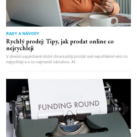
RADY A NÁVODY
Rychlý prodej: Tipy, jak prodat online co
nejrychleji
V dnešní uspěchané době chce každý prodat své nepotřebné věci co
nejrychleji a s co nejmenší námahou. Ať...