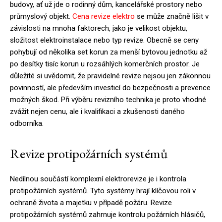
budovy, ať už jde o rodinný dům, kancelářské prostory nebo
průmyslový objekt.
Cena revize elektro
se může značně lišit v
závislosti na mnoha faktorech, jako je velikost objektu,
složitost elektroinstalace nebo typ revize. Obecně se ceny
pohybují od několika set korun za menší bytovou jednotku až
po desítky tisíc korun u rozsáhlých komerčních prostor. Je
důležité si uvědomit, že pravidelné revize nejsou jen zákonnou
povinností, ale především investicí do bezpečnosti a prevence
možných škod. Při výběru revizního technika je proto vhodné
zvážit nejen cenu, ale i kvalifikaci a zkušenosti daného
odborníka.
Revize protipožárních systémů
Nedílnou součástí komplexní elektrorevize je i kontrola
protipožárních systémů. Tyto systémy hrají klíčovou roli v
ochraně života a majetku v případě požáru. Revize
protipožárních systémů zahrnuje kontrolu požárních hlásičů,