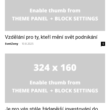
Vzdělání pro ty, kteří mění svět podnikání
SvetZeny
-
10.8.2025
0
Je pro vás stále žádanější investování do