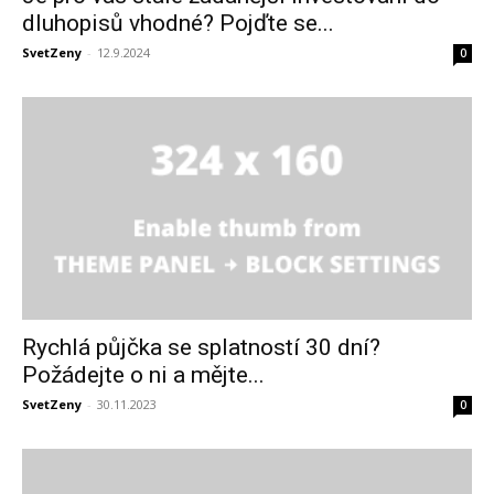
dluhopisů vhodné? Pojďte se...
SvetZeny
-
12.9.2024
0
Rychlá půjčka se splatností 30 dní?
Požádejte o ni a mějte...
SvetZeny
-
30.11.2023
0