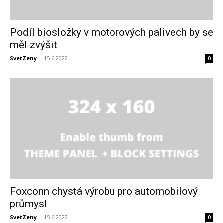
Podíl biosložky v motorových palivech by se
měl zvýšit
SvetZeny
-
15.6.2022
0
Foxconn chystá výrobu pro automobilový
průmysl
SvetZeny
-
15.6.2022
0