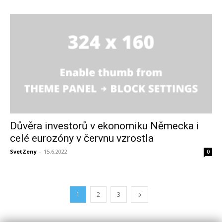
Důvěra investorů v ekonomiku Německa i
celé eurozóny v červnu vzrostla
SvetZeny
-
15.6.2022
0
1
2
3