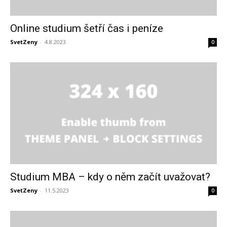
Online studium šetří čas i peníze
SvetZeny
-
4.8.2023
0
Studium MBA – kdy o něm začít uvažovat?
SvetZeny
-
11.5.2023
0