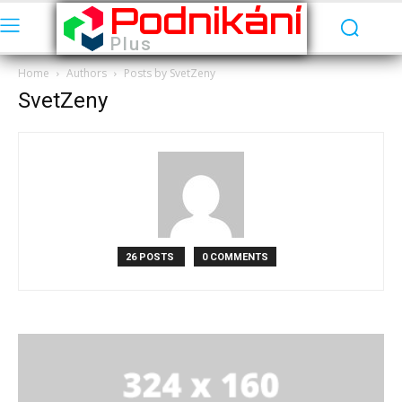
Podnikání
Plus
Home
Authors
Posts by SvetZeny
SvetZeny
26 POSTS
0 COMMENTS