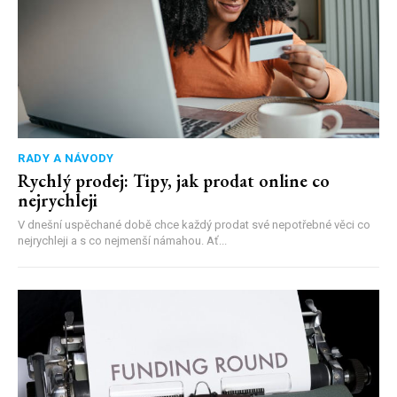
RADY A NÁVODY
Rychlý prodej: Tipy, jak prodat online co
nejrychleji
V dnešní uspěchané době chce každý prodat své nepotřebné věci co
nejrychleji a s co nejmenší námahou. Ať...