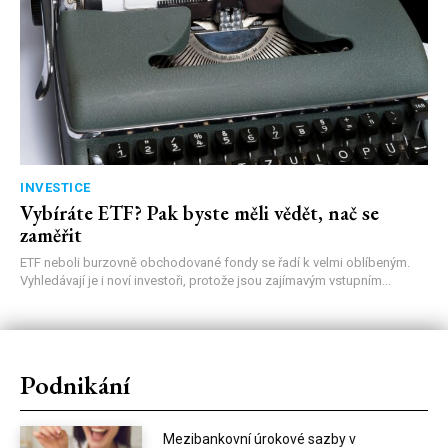
INVESTICE
Vybíráte ETF? Pak byste měli vědět, nač se
zaměřit
ETF neboli burzovně obchodované fondy se řadí k velmi oblíbeným.
Vyhledávají je i noví investoři, protože jsou zajímavým vstupním...
Podnikání
Mezibankovní úrokové sazby v