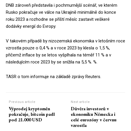
DNB zároveň představila i pochmurnější scénář, ve kterém
Rusko pokračuje ve válce na Ukrajině minimálně do konce
roku 2023 a rozhodne se příští měsíc zastavit veškeré
dodávky energií do Evropy.
V takovém případě by nizozemská ekonomika v letošním roce
vzrostla pouze o 0,4 % a v roce 2023 by klesla o 1,5 %,
přičemž inflace by se letos vyšplhala na téměř 11 % a v
následujícím roce 2023 by se snížila na 5,5 %. %.
TASR o tom informuje na základě zprávy Reuters.
Previous article
Next article
Výprodej kryptoměn
Důvěra investorů v
pokračuje, bitcoin padl
ekonomiku Německa i
pod 21.000 USD
celé eurozóny v červnu
vzrostla