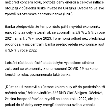
než před koncem roku, protože ceny energií a celková inflace
stoupají v důsledku ruské invaze na Ukrajinu. Uvedla to ve své
zprávě nizozemská centrální banka (DNB).
Banka předpovídá, že tempo růstu páté největší ekonomiky
eurozóny za celý letošní rok se zpomalí na 2,8 % z 5 % v roce
2021, a na 1,5 % v roce 2023. To je horší odhad než předchozí
prognóza, v níž centrální banka předpověděla ekonomice růst
o 3,6 % v roce 2022.
Letošní růst bude čistě statistickým výsledkem silného
zotavení se ekonomiky z onemocnění COVID-19 na konci
loňského roku, poznamenala také banka.
„Růst se už zastavil a zůstane kolem nuly až do posledních tří
měsíců roku,“ řekl novinářům šéf DNB Olaf Sleijpen. Očekává,
že růst hospodářství se zrychlí na konci roku 2022, ale jen
pokud do té doby ceny energií dosáhnou svého vrcholu.