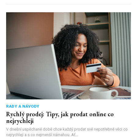
RADY A NÁVODY
Rychlý prodej: Tipy, jak prodat online co
nejrychleji
V dnešní uspěchané době chce každý prodat své nepotřebné věci co
nejrychleji a s co nejmenší námahou. Ať...