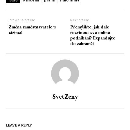
kancelář
praha
sídlo firmy
TAGS
Previous article
Next article
Změna zaměstnavatele u
Přemýšlíte, jak dále
cizinců
rozvinout své online
podnikání? Expandujte
do zahraničí
SvetZeny
LEAVE A REPLY