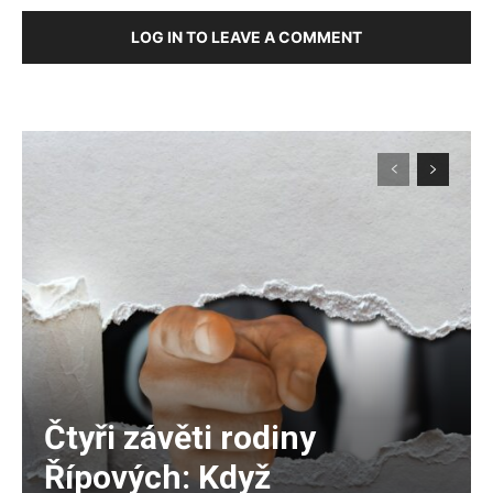
LOG IN TO LEAVE A COMMENT
Čtyři závěti rodiny
Řípových: Když