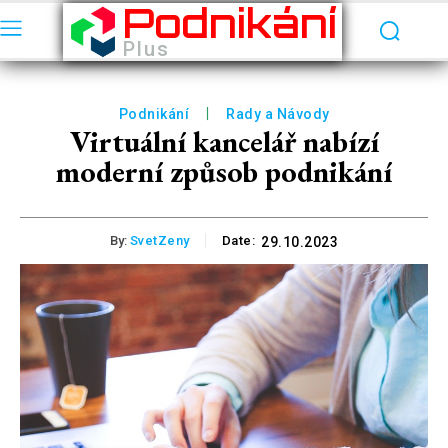
Podnikání
Plus
Podnikání
Rady a Návody
Virtuální kancelář nabízí
moderní způsob podnikání
By:
SvetZeny
Date:
29.10.2023