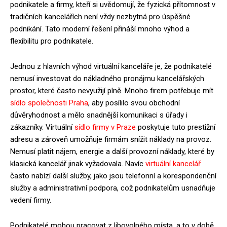
podnikatele a firmy, kteří si uvědomují, že fyzická přítomnost v
tradičních kancelářích není vždy nezbytná pro úspěšné
podnikání. Tato moderní řešení přináší mnoho výhod a
flexibilitu pro podnikatele.
Jednou z hlavních výhod virtuální kanceláře je, že podnikatelé
nemusí investovat do nákladného pronájmu kancelářských
prostor, které často nevyužijí plně. Mnoho firem potřebuje mít
sídlo společnosti Praha
, aby posílilo svou obchodní
důvěryhodnost a mělo snadnější komunikaci s úřady i
zákazníky. Virtuální
sídlo firmy v Praze
poskytuje tuto prestižní
adresu a zároveň umožňuje firmám snížit náklady na provoz.
Nemusí platit nájem, energie a další provozní náklady, které by
klasická kancelář jinak vyžadovala. Navíc
virtuální kancelář
často nabízí další služby, jako jsou telefonní a korespondenční
služby a administrativní podpora, což podnikatelům usnadňuje
vedení firmy.
Podnikatelé mohou pracovat z libovolného místa, a to v době,