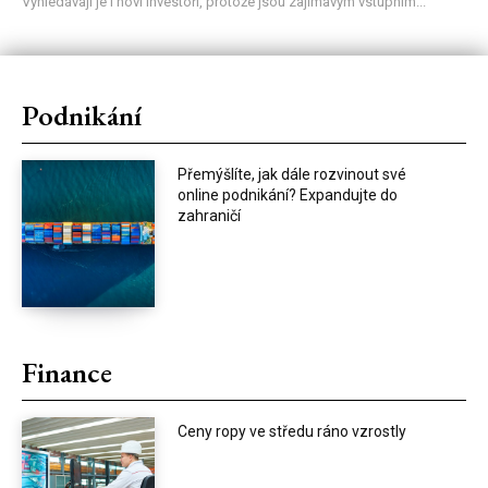
Vyhledávají je i noví investoři, protože jsou zajímavým vstupním...
Podnikání
Přemýšlíte, jak dále rozvinout své
online podnikání? Expandujte do
zahraničí
Finance
Ceny ropy ve středu ráno vzrostly