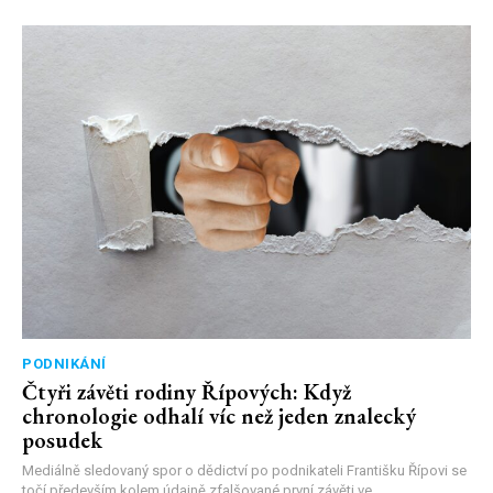
PODNIKÁNÍ
Čtyři závěti rodiny Řípových: Když
chronologie odhalí víc než jeden znalecký
posudek
Mediálně sledovaný spor o dědictví po podnikateli Františku Řípovi se
točí především kolem údajně zfalšované první závěti ve...