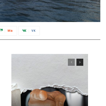
Mix
VK