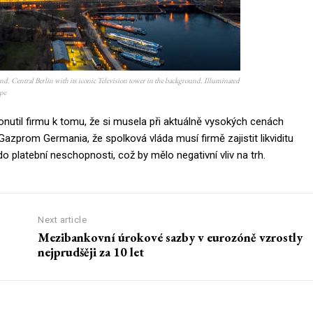
ound. Central Berlin with its iconic Television tower in the background. Illuminated
ope
nutil firmu k tomu, že si musela při aktuálně vysokých cenách
i Gazprom Germania, že spolková vláda musí firmě zajistit likviditu
o platební neschopnosti, což by mělo negativní vliv na trh.
Next article
Mezibankovní úrokové sazby v eurozóně vzrostly
nejprudšěji za 10 let