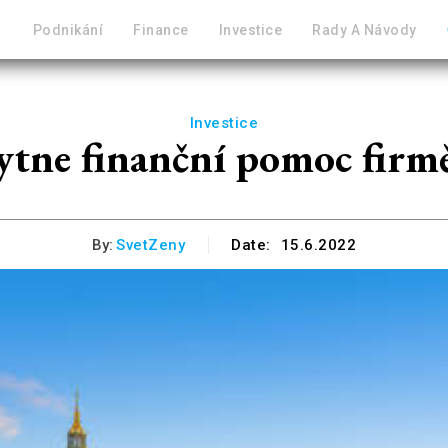
Podnikání
Finance
Investice
Rady A Návody
Investice
ytne finanční pomoc fir
By:
SvetZeny
Date:
15.6.2022