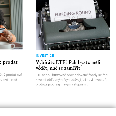
INVESTICE
k prodat
Vybíráte ETF? Pak byste měli
vědět, nač se zaměřit
ždý prodat své
ETF neboli burzovně obchodované fondy se řadí
 co nejmenší
k velmi oblíbeným. Vyhledávají je i noví investoři,
protože jsou zajímavým vstupním...