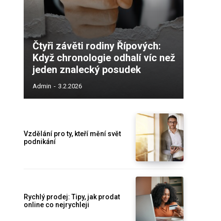
Čtyři závěti rodiny Řípových:
Když chronologie odhalí víc než
jeden znalecký posudek
Admin
-
3.2.2026
Vzdělání pro ty, kteří mění svět
podnikání
Rychlý prodej: Tipy, jak prodat
online co nejrychleji