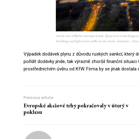
Aerial view of Berlin cityscape at duk. Spree river in the foregr
buildings and lights from traffic on the streets. Germany – Eur
Výpadek dodávek plynu z důvodu ruských sankcí, který do
pořídit dodávky jinde, tak výrazně zhoršil finanční situac
prostřednictvím úvěru od KfW. Firma by se jinak dostala d
Previous article
Evropské akciové trhy pokračovaly v úterý v
poklesu