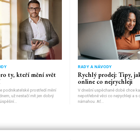
ODY
RADY A NÁVODY
ro ty, kteří mění svět
Rychlý prodej: Tipy, ja
í
online co nejrychleji
se podnikatelské prostředí mění
V dnešní uspěchané době chce ka
nem, už nestačí mít jen dobrý
nepotřebné věci co nejrychleji a s
úspěšní...
námahou. Ať...