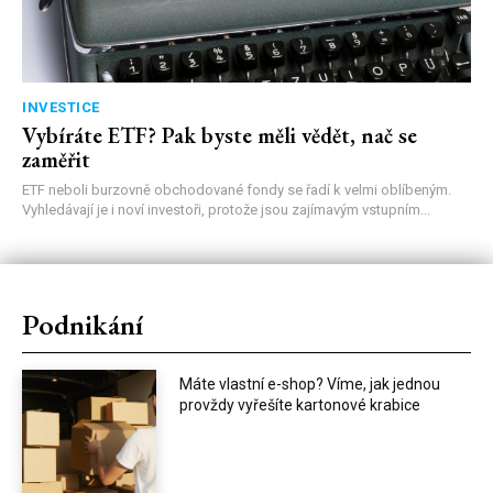
INVESTICE
Vybíráte ETF? Pak byste měli vědět, nač se
zaměřit
ETF neboli burzovně obchodované fondy se řadí k velmi oblíbeným.
Vyhledávají je i noví investoři, protože jsou zajímavým vstupním...
Podnikání
Máte vlastní e-shop? Víme, jak jednou
provždy vyřešíte kartonové krabice