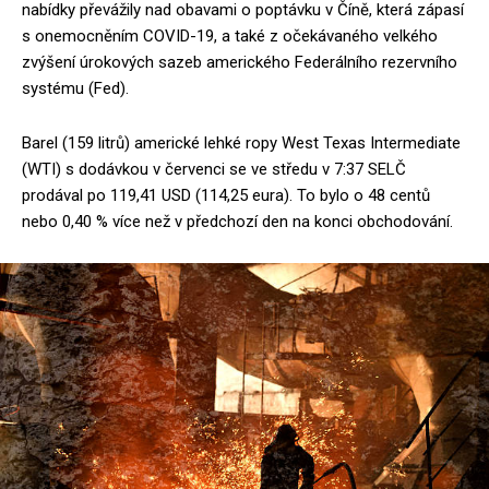
nabídky převážily nad obavami o poptávku v Číně, která zápasí
s onemocněním COVID-19, a také z očekávaného velkého
zvýšení úrokových sazeb amerického Federálního rezervního
systému (Fed).
Barel (159 litrů) americké lehké ropy West Texas Intermediate
(WTI) s dodávkou v červenci se ve středu v 7:37 SELČ
prodával po 119,41 USD (114,25 eura). To bylo o 48 centů
nebo 0,40 % více než v předchozí den na konci obchodování.