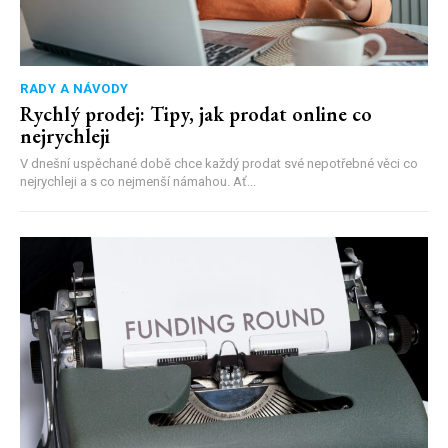
RADY A NÁVODY
Rychlý prodej: Tipy, jak prodat online co
nejrychleji
V dnešní uspěchané době chce každý prodat své nepotřebné věci co
nejrychleji a s co nejmenší námahou. Ať...