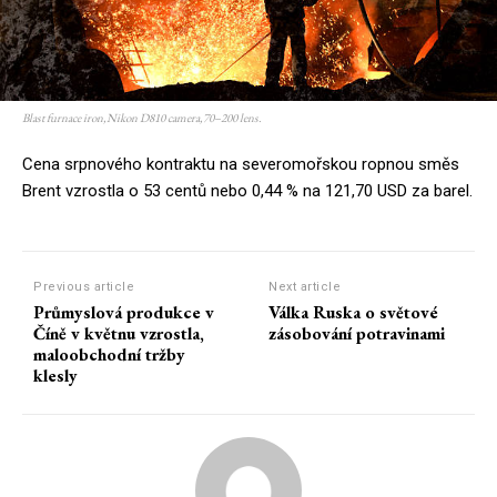
Blast furnace iron,Nikon D810 camera,70–200 lens.
Cena srpnového kontraktu na severomořskou ropnou směs
Brent vzrostla o 53 centů nebo 0,44 % na 121,70 USD za barel.
Previous article
Next article
Průmyslová produkce v
Válka Ruska o světové
Číně v květnu vzrostla,
zásobování potravinami
maloobchodní tržby
klesly