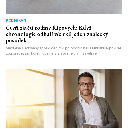
PODNIKÁNÍ
Čtyři závěti rodiny Řípových: Když
chronologie odhalí víc než jeden znalecký
posudek
Mediálně sledovaný spor o dědictví po podnikateli Františku Řípovi se
točí především kolem údajně zfalšované první závěti ve...